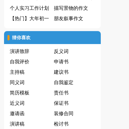
文锦集9篇
个人实习工作计划
人作文3篇
描写景物的作文
【热门】大年初一
【精】
朋友叙事作文
的作文集锦9篇
猜你喜欢
演讲致辞
反义词
自我评价
申请书
主持稿
建议书
同义词
自我鉴定
简历模板
责任书
近义词
保证书
邀请函
装修合同
演讲稿
检讨书