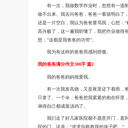
有一次，我做数学作业时，忽然有一道
做不出来。我去问爸爸，爸爸一看就明白了
还是一片空白，我以为爸爸要骂我，心想：“
高兴极了，这一遍我听懂了，我把作业做得
想：“这都是我爸爸的功劳”。
我为有这样的爸爸而感到骄傲。
我的爸爸满分作文300字 篇2
我的爸爸妈妈很爱我。
有一次我发高烧，又是夜里还下着雨，
只拿了、一个伞，爸爸把我紧紧的抱在怀里
淋得自己都成落汤鸡了。
我们走了好几家医院都不愿意开门，直
院的门，说道：“求求你救救我的孩子吧。”