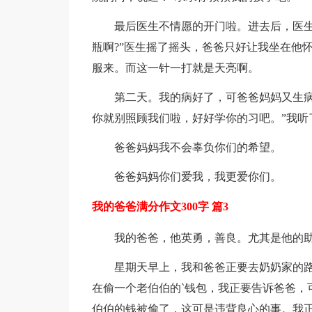
最后医生不情愿的开门啦。进去后，医生
瓶啊?”医生摇了摇头，爸爸只好让我坐在他
服来。而这一针一打就是天亮啊。
第二天。我的病好了，可爸爸妈妈又生病
你就别照顾我们啦，好好学你的习吧。”我听
爸爸妈妈我不会辜负你们的希望。
爸爸妈妈你们爱我，我更爱你们。
我的爸爸满分作文300字 篇3
我的爸爸，他英勇，善良。尤其是他的
星期天早上，我和爸爸正要去奶奶家的
在偷一个老伯伯的`钱包，我正要告诉爸爸，
伯伯的钱被偷了，这可是违背良心的事。我