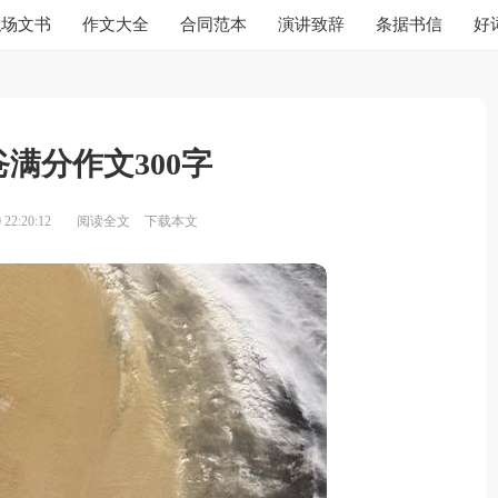
职场文书
作文大全
合同范本
演讲致辞
条据书信
好
满分作文300字
22:20:12
阅读全文
下载本文