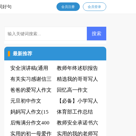
词好句
会员注册
会员登录
最新推荐
安全演讲稿(通用
教师年终述职报告
15篇)
有关实习感谢信三
精选我的哥哥写人
篇
爸爸的爱写人作文
作文汇编6篇
回忆高一作文
元旦初中作文
【必备】小学写人
妈妈写人作文(15
作文600字合集6篇
体育部工作总结
篇)
后悔满分作文400
教师安全承诺书六
字6篇
实用的初一母爱作
篇
实用的我的老师写