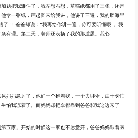
附加题把我难住了，我左想右想，草稿纸都用了三张，还是
，他拿一张纸，画起图来给我讲，他讲了三遍，我的脑海里
糟了”！爸爸却说：“我再给你讲一遍，你可要听懂哦”。我
有条有理。第二天，老师还表扬了我的那道题。我心
爸爸妈妈急坏了，他们一个抱着我，一个去哪伞，由于匆忙
，生怕我冻着了。而妈妈却把伞都靠到爸爸和我这边来了，
到第五家。开始的时候这一家也不愿意开，爸爸妈妈敲着医