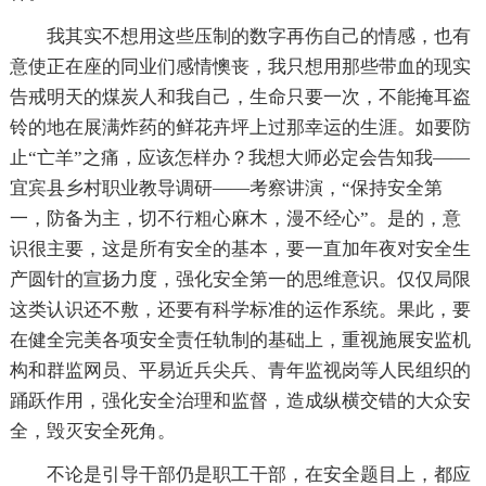
我其实不想用这些压制的数字再伤自己的情感，也有
意使正在座的同业们感情懊丧，我只想用那些带血的现实
告戒明天的煤炭人和我自己，生命只要一次，不能掩耳盗
铃的地在展满炸药的鲜花卉坪上过那幸运的生涯。如要防
止“亡羊”之痛，应该怎样办？我想大师必定会告知我——
宜宾县乡村职业教导调研——考察讲演，“保持安全第
一，防备为主，切不行粗心麻木，漫不经心”。是的，意
识很主要，这是所有安全的基本，要一直加年夜对安全生
产圆针的宣扬力度，强化安全第一的思维意识。仅仅局限
这类认识还不敷，还要有科学标准的运作系统。果此，要
在健全完美各项安全责任轨制的基础上，重视施展安监机
构和群监网员、平易近兵尖兵、青年监视岗等人民组织的
踊跃作用，强化安全治理和监督，造成纵横交错的大众安
全，毁灭安全死角。
不论是引导干部仍是职工干部，在安全题目上，都应