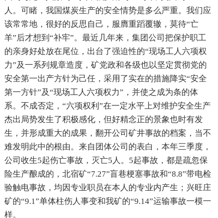
人。可睹，我国煤炭生产的安全情势是多么严重。我们应
该常常地，很好的反思自己，服膺重蹈覆辙，莫待“亡
羊”后才想到“补牢”。最近几年来，集团公司把保护职工
的亲身好处放在尾位，出台了强迫性的“现场工人六项权
力”及一系列规章造度，矿党政和各级也以坚定贯彻党的
安全第一出产方针为己任，采用了实在的措施降实“安全
第一方针”及“现场工人六项权力”，并使之成为条的体
系。不成否定，“六项权利”在一定水平上对维护安全生产
杰出局势发生了积极感化，但好精念正的景象也时有发
生，并形成重大的成果，翻开公司矿井事故的档案，当不
难发明此中的根由。来自团体公司的表白，本年三季度，
公司收生5起伤亡事故，灭亡5人。5起事故，都是疏忽保
险生产酿成的，北宿矿“7.27”盲巷梗塞事故和“8.8”带电检
验触电事故，均因专业职员在本人的专业内产生；兴旺庄
矿的“9.1”单体柱伤人事变和我矿的“9.14”运输事故一模一
样。