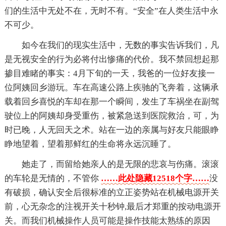
们的生活中无处不在，无时不有。“安全”在人类生活中永
不可少。
如今在我们的现实生活中，无数的事实告诉我们，凡
是无视安全的行为必将付出惨痛的代价。我不禁回想起那
掺目难睹的事实：4月下旬的一天，我爸的一位好友接一
位阿姨回乡游玩。车在高速公路上疾驰的飞奔着，这辆承
载着回乡喜悦的车却在那一个瞬间，发生了车祸坐在副驾
驶位上的阿姨却身受重伤，被紧急送到医院救治，可，为
时已晚，人无回天之术。站在一边的亲属与好友只能眼睁
睁地望着，望着那鲜红的生命将永远沉睡了。
她走了，而留给她亲人的是无限的悲哀与伤痛。滚滚
的车轮是无情的，不管你
……此处隐藏12518个字……
没
有破损，确认安全后很标准的立正姿势站在机械电源开关
前，心无杂念的注视开关十秒钟,最后才郑重的按动电源开
关。而我们机械操作人员可能是操作技能太熟练的原因