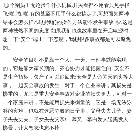
吧!个别员工无论操作什么机械,开关看都不用看只见手指
飞:啪.啪. 啪.有的甚至不用手什么都搞定了,可想而知两种
结果会怎么样?试想我们的操作方法能不发生事故吗?.这是
两种截然不同的态度!如果我们也像故事里在开启电源时
想一下"安全"端正一下态度，我想很多事故都是可以避免
的。
安全的目标不是靠一个人、一天、一件事就能实现
的，它是靠大家长期的、齐心协力才能把握住的! 安全不
是生产指标，欠产了可以追回来;安全是人命关天的头等大
事，一起安全事故的发生，对于一个企业来讲，其损失是
惨重的，尤其是重大安全事故对企业的损失更大，可对于
一个家庭来讲，不是能用损失来衡量的，它是一场无法弥
补的灾难，也就在这恶梦般的日子里，父母失去儿子、妻
子失去丈夫、子女失去父亲!一幕又一幕白发人送黑发人
惨景，让人想忘也忘不掉。