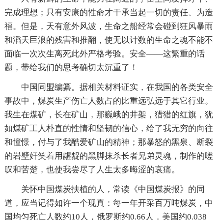
完成理想；只有安康的性命才干承当起一切的责任、为造
福。但是，天有意外风波，生命之船经常会碰到狂风暴雨
和滔天巨浪的残害和推翻，使无以计数的生命之魂不能不
面临一次次生离死此外严格考验。安全――这繁重的话
题，带给我们的思考确切太沉重了！
中国同盟编纂。据相关材料证实，在我国的各类安全
事故中，煤炭生产伤亡人数占的比重远弘远于其它行业。
我生在煤矿，长在矿山，那巍峨的井架，猎猎的红旗，犹
如煤矿工人朴直的性情和坚韧的信心，给了我无穷的向往
和憧憬，付与了我酷爱矿山的精神；那暴怒的黑泉、断裂
的岩壁奸笑着用龌龊的黑脚抹杀长者兄弟灵魂，制作的嗟
叹和苦楚，也使我尝尽了人生太多晦涩的哀痛。
关怀中国煤炭扶植的人，常读《中国煤炭报》的同
道，应当记得如许一个现真：每一年开采百万吨煤炭，中
国均匀死亡人数约10人，俄罗斯约0.66人，美国约0.038