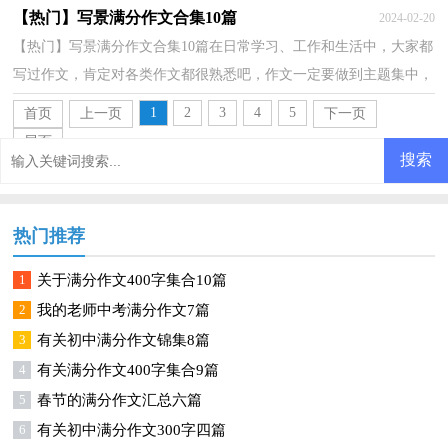
语言组织，通过文字来表达一个主题意义的记叙方法。...
【热门】写景满分作文合集10篇
2024-02-20
【热门】写景满分作文合集10篇在日常学习、工作和生活中，大家都
写过作文，肯定对各类作文都很熟悉吧，作文一定要做到主题集中，
围绕同一主题作深入阐述，切忌东拉西扯，主题涣散甚至无...
1
2
3
4
5
首页
上一页
下一页
尾页
热门推荐
1
关于满分作文400字集合10篇
2
我的老师中考满分作文7篇
3
有关初中满分作文锦集8篇
4
有关满分作文400字集合9篇
5
春节的满分作文汇总六篇
6
有关初中满分作文300字四篇