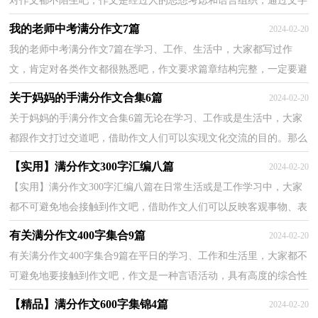
对作文都不陌生吧，作文是经过人的思想考虑和语言组织，通过文字
来表达一个主题意义的记叙方法。那么问题来了，到底...
我的老师中考满分作文7篇
2024-02-20
我的老师中考满分作文7篇在学习、工作、生活中，大家都写过作
文，肯定对各类作文都很熟悉吧，作文要求篇章结构完整，一定要避
免无结尾作文的出现。为了让您在写作文时更加简单方便，...
关于妈妈的手满分作文合集6篇
2024-02-20
关于妈妈的手满分作文合集6篇无论在学习、工作或是生活中，大家
都跟作文打过交道吧，借助作文人们可以实现文化交流的目的。那么
问题来了，到底应如何写一篇优秀的作文呢？下面是小...
【实用】满分作文300字汇编八篇
2024-02-20
【实用】满分作文300字汇编八篇在日常生活或是工作学习中，大家
都不可避免地会接触到作文吧，借助作文人们可以反映客观事物、表
达思想感情、传递知识信息。你所见过的作文是什...
有关满分作文400字集合9篇
2024-02-20
有关满分作文400字集合9篇在平日的学习、工作和生活里，大家都不
可避免地要接触到作文吧，作文是一种言语活动，具有高度的综合性
和创造性。那么，怎么去写作文呢？以下是小编整理的满...
【精品】满分作文600字集锦4篇
2024-02-20