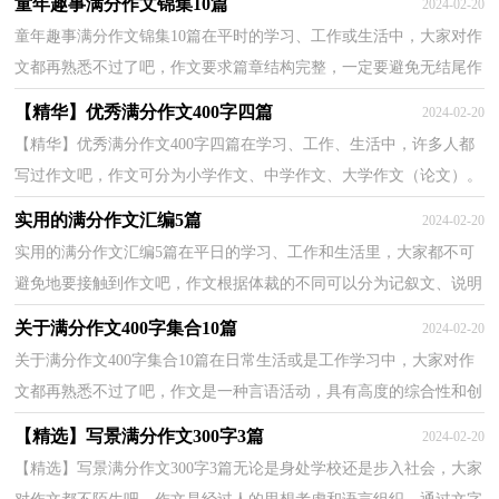
童年趣事满分作文锦集10篇
2024-02-20
童年趣事满分作文锦集10篇在平时的学习、工作或生活中，大家对作
文都再熟悉不过了吧，作文要求篇章结构完整，一定要避免无结尾作
文的出现。你写作文时总是无从下笔？以下是小编帮大...
【精华】优秀满分作文400字四篇
2024-02-20
【精华】优秀满分作文400字四篇在学习、工作、生活中，许多人都
写过作文吧，作文可分为小学作文、中学作文、大学作文（论文）。
相信很多朋友都对写作文感到非常苦恼吧，下面是小编帮...
实用的满分作文汇编5篇
2024-02-20
实用的满分作文汇编5篇在平日的学习、工作和生活里，大家都不可
避免地要接触到作文吧，作文根据体裁的不同可以分为记叙文、说明
文、应用文、议论文。还是对作文一筹莫展吗？以下...
关于满分作文400字集合10篇
2024-02-20
关于满分作文400字集合10篇在日常生活或是工作学习中，大家对作
文都再熟悉不过了吧，作文是一种言语活动，具有高度的综合性和创
造性。那么你知道一篇好的作文该怎么写吗？下面是小...
【精选】写景满分作文300字3篇
2024-02-20
【精选】写景满分作文300字3篇无论是身处学校还是步入社会，大家