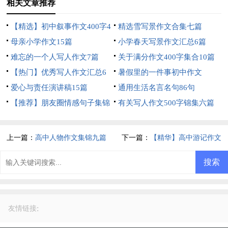
相关文章推荐
【精选】初中叙事作文400字4
精选雪写景作文合集七篇
篇
母亲小学作文15篇
小学春天写景作文汇总6篇
难忘的一个人写人作文7篇
关于满分作文400字集合10篇
【热门】优秀写人作文汇总6
暑假里的一件事初中作文
篇
爱心与责任演讲稿15篇
通用生活名言名句86句
【推荐】朋友圈情感句子集锦
有关写人作文500字锦集六篇
95条
上一篇：
高中人物作文集锦九篇
下一篇：
【精华】高中游记作文
300字4篇
:
友情链接