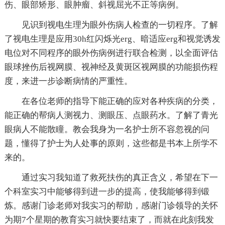
伤、眼部矫形、眼肿瘤、斜视屈光不正等病例。
见识到视电生理为眼外伤病人检查的一切程序。了解
了视电生理是应用30h红闪烁光erg、暗适应erg和视觉诱发
电位对不同程序的眼外伤病例进行联合检测，以全面评估
眼球挫伤后视网膜、视神经及黄斑区视网膜的功能损伤程
度，来进一步诊断病情的严重性。
在各位老师的指导下能正确的应对各种疾病的分类，
能正确的帮病人测视力、测眼压、点眼药水。了解了青光
眼病人不能散瞳。教会我身为一名护士所不容忽视的问
题，懂得了护士为人处事的原则，这些都是书本上所学不
来的。
通过实习我知道了救死扶伤的真正含义，希望在下一
个科室实习中能够得到进一步的提高，使我能够得到锻
炼。感谢门诊老师对我实习的帮助，感谢门诊领导的关怀
为期7个星期的教育实习就快要结束了，而就在此刻我发