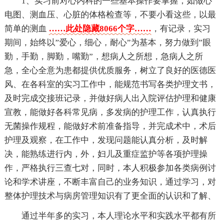
1、实习前对心内科的一些基本操作要掌握，如做心
电图、测血压、心脏的体格检查等，不要小看这些，以最
简单的测血
……此处隐藏8066个字……
，有记录，实习
期间，始终以”爱心，细心，耐心”为基本，努力做到”眼
勤，手勤，脚勤，嘴勤”，想病人之所想，急病人之所
急，全心全意为患都提供优质服务，树立了良好的医德医
风、在各科室的实习工作中，能规范书写各类护理文书，
及时完成交接班记录，并做好病人出入院评估护理和健康
宣教，能做好各科常见病，多发病的护理工作，认真执行
无菌操作规程，能做好术前准备指导，并完成术中，术后
护理及观察，在工作中，发现问题能认真分析，及时解
决，能熟练进行内，外，妇儿及重症监护等各项护理操
作，严格执行三查七对，同时，本人积极参加各类病例讨
论和学术讲座，不断丰富自己的业务知识，通过学习，对
整体护理技术与病房管理知识有了更全面的认识和了解、
通过半年多的实习，本人理论水平和实践水平都有所