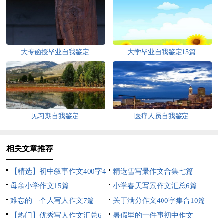
大专函授毕业自我鉴定
大学毕业自我鉴定15篇
见习期自我鉴定
医疗人员自我鉴定
相关文章推荐
【精选】初中叙事作文400字4
精选雪写景作文合集七篇
篇
母亲小学作文15篇
小学春天写景作文汇总6篇
难忘的一个人写人作文7篇
关于满分作文400字集合10篇
【热门】优秀写人作文汇总6
暑假里的一件事初中作文