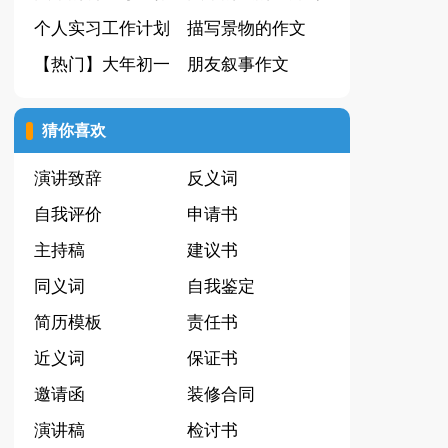
文锦集9篇
个人实习工作计划
人作文3篇
描写景物的作文
【热门】大年初一
【精】
朋友叙事作文
的作文集锦9篇
猜你喜欢
演讲致辞
反义词
自我评价
申请书
主持稿
建议书
同义词
自我鉴定
简历模板
责任书
近义词
保证书
邀请函
装修合同
演讲稿
检讨书