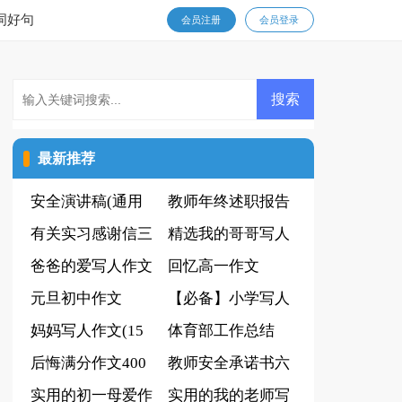
词好句
会员注册
会员登录
最新推荐
安全演讲稿(通用
教师年终述职报告
15篇)
有关实习感谢信三
精选我的哥哥写人
篇
爸爸的爱写人作文
作文汇编6篇
回忆高一作文
元旦初中作文
【必备】小学写人
妈妈写人作文(15
作文600字合集6篇
体育部工作总结
篇)
后悔满分作文400
教师安全承诺书六
字6篇
实用的初一母爱作
篇
实用的我的老师写