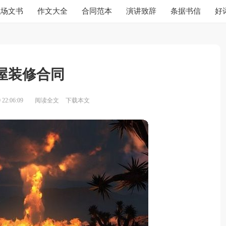
职场文书
作文大全
合同范本
演讲致辞
条据书信
好
屋装修合同
22:06:09
阅读全文
下载本文