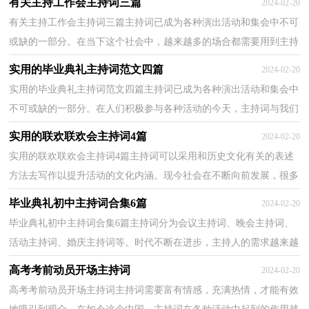
有关主持工作会主持词三篇
2024-02-20
有关主持工作会主持词三篇主持词已成为各种演出活动和集会中不可
或缺的一部分。在当下这个社会中，越来越多的场合都需要用到主持
人，那么如何把主持词做到重点主题呢？下面是小编...
实用的毕业典礼主持词范文四篇
2024-02-20
实用的毕业典礼主持词范文四篇主持词已成为各种演出活动和集会中
不可或缺的一部分。在人们积极参与各种活动的今天，主持词与我们
不再陌生，那么如何把主持词做到重点主题呢？以下...
实用的联欢联欢会主持词4篇
2024-02-20
实用的联欢联欢会主持词4篇主持词可以采用和历史文化有关的表述
方法去写作以提升活动的文化内涵。现今社会在不断向前发展，很多
晚会、集会都通过主持人来活跃气氛，快来参考主...
毕业典礼初中主持词合集6篇
2024-02-20
毕业典礼初中主持词合集6篇主持词分为会议主持词、晚会主持词、
活动主持词、婚庆主持词等。时代不断在进步，主持人的需求越来越
高，写主持词需要注意哪些问题呢？下面是小编整理...
高考考前动员开场主持词
2024-02-20
高考考前动员开场主持词主持词需要富有情感，充满热情，才能有效