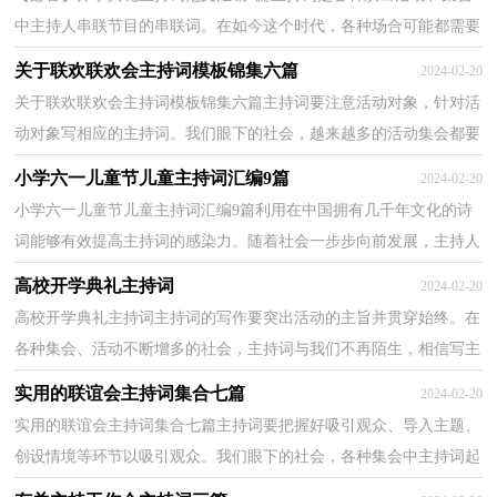
中主持人串联节目的串联词。在如今这个时代，各种场合可能都需要
主持人，相信写主持词是一个让许多人都头痛的问...
关于联欢联欢会主持词模板锦集六篇
2024-02-20
关于联欢联欢会主持词模板锦集六篇主持词要注意活动对象，针对活
动对象写相应的主持词。我们眼下的社会，越来越多的活动集会都要
用到主持人，好的主持词是什么样的呢？以下是小编收...
小学六一儿童节儿童主持词汇编9篇
2024-02-20
小学六一儿童节儿童主持词汇编9篇利用在中国拥有几千年文化的诗
词能够有效提高主持词的感染力。随着社会一步步向前发展，主持人
在各种场合变得越来越重要，相信写主持词是一个...
高校开学典礼主持词
2024-02-20
高校开学典礼主持词主持词的写作要突出活动的主旨并贯穿始终。在
各种集会、活动不断增多的社会，主持词与我们不再陌生，相信写主
持词是一个让许多人都头痛的问题，以下是小编为大...
实用的联谊会主持词集合七篇
2024-02-20
实用的联谊会主持词集合七篇主持词要把握好吸引观众、导入主题、
创设情境等环节以吸引观众。我们眼下的社会，各种集会中主持词起
到的作用越来越大，你知道写主持词需要注意哪些...