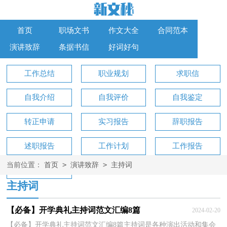
首页
职场文书
作文大全
合同范本
演讲致辞
条据书信
好词好句
工作总结
职业规划
求职信
自我介绍
自我评价
自我鉴定
转正申请
实习报告
辞职报告
述职报告
工作计划
工作报告
>
>
当前位置：
首页
演讲致辞
主持词
工作方案
主持词
【必备】开学典礼主持词范文汇编8篇
2024-02-20
【必备】开学典礼主持词范文汇编8篇主持词是各种演出活动和集会