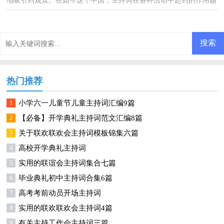
地吸引到观众。在如今这个中国，主持词在各种活动中起到的作用越
来越大，相信许多人会觉得主持词很难写吧，下面是小编...
热门推荐
1
小学六一儿童节儿童主持词汇编9篇
2
【必备】开学典礼主持词范文汇编8篇
3
关于联欢联欢会主持词模板锦集六篇
4
高校开学典礼主持词
5
实用的联谊会主持词集合七篇
6
毕业典礼初中主持词合集6篇
7
高考考前动员开场主持词
8
实用的联欢联欢会主持词4篇
9
有关主持工作会主持词三篇